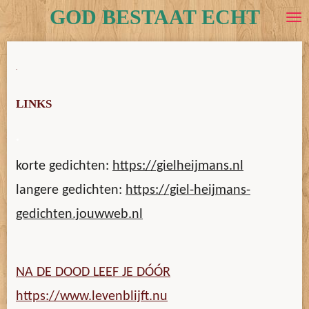
GOD BESTAAT ECHT
Ga
direct
naar
de
.
hoofdinhoud
LINKS
.
korte gedichten:
https://gielheijmans.nl
langere gedichten:
https://giel-heijmans-
gedichten.jouwweb.nl
NA DE DOOD LEEF JE DÓÓR
https://www.levenblijft.nu