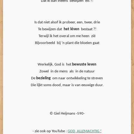
Dat ik dan ineens bewijzen eis ?!
Is dat niet alsof ik probeer, een, twee, drie
Te bewijzen dat
het léven
bestaat ?!
Terwijl ik het overal om me heen zíé
Bijvoorbeeld bij ‘n plant die bloeien gaat
Werkelijk, God ís het
bewuste leven
Zowel ín de mens als ín de natuur
De
bezieling
om naar ontwikkeling te streven
Die líjkt soms dood, maar is van eeuwige duur.
© Giel Heijmans -590-
- zie ook op YouTube :
GOD, ALLEMACHTIG !