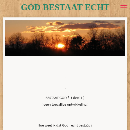
GOD BESTAAT ECHT
Ga
direct
naar
de
hoofdinhoud
.
.
BESTAAT GOD ? ( deel 1 )
( geen toevallige ontwikkeling )
Hoe weet ik dat God echt bestáát ?