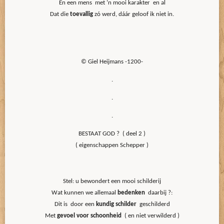
En een mens met ‘n mooi karakter en al
Dat die
toevallig
zó werd, dáár geloof ik niet in.
© Giel Heijmans -1200-
.
.
.
BESTAAT GOD ? ( deel 2 )
( eigenschappen Schepper )
Stel: u bewondert een mooi schilderij
Wat kunnen we allemaal
bedenken
daarbij ?:
Dit is door een
kundig schilder
geschilderd
Met
gevoel voor schoonheid
( en niet verwilderd )