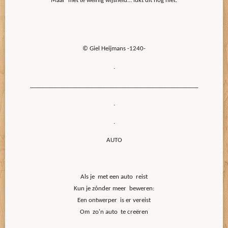
Maar met te weinig wijsheid... lukt dit nog niet.
© Giel Heijmans -1240-
.
_______________________________________________________
.
.
AUTO
Als je met een auto reist
Kun je zónder meer beweren:
Een ontwerper is er vereist
Om zo'n auto te creëren