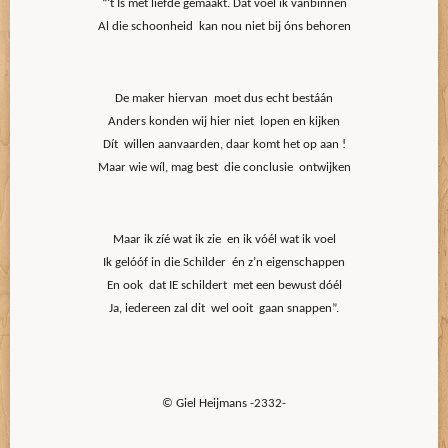
“‘t Is met liefde gemaakt. Dat voel ik vanbinnen
Al die schoonheid kan nou niet bij óns behoren
De maker hiervan moet dus echt bestáán
Anders konden wij hier niet lopen en kijken
Dít willen aanvaarden, daar komt het op aan !
Maar wie wíl, mag best die conclusie ontwijken
Maar ik zíé wat ik zie en ik vóél wat ik voel
Ik gelóóf in die Schilder én z’n eigenschappen
En ook dat IE schildert met een bewust dóél
Ja, iedereen zal dit wel ooit gaan snappen”.
© Giel Heijmans -2332-