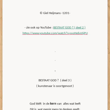
© Giel Heijmans -1201-
- zie ook op YouTube :
BESTAAT GOD ? ( deel 2 )
https://www.youtube.com/watch?v=svsHe6mSjPU
.
.
.
BESTAAT GOD ? ( deel 3 )
( kunstenaar is soortgenoot )
God lééft in de
kern
van alles wat leeft
Dit is wat menig mens te denken geeft: